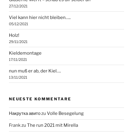
27/12/2021
Viel kann hier nicht bleiben…..
05/12/2021
Holz!
29/11/2021
Kieldemontage
17/11/2021
nun muß er ab, der Kiel….
13/11/2021
NEUESTE KOMMENTARE
Накрутка авито
zu
Volle Besegelung
Frank
zu
The run 2021 mit Mirella