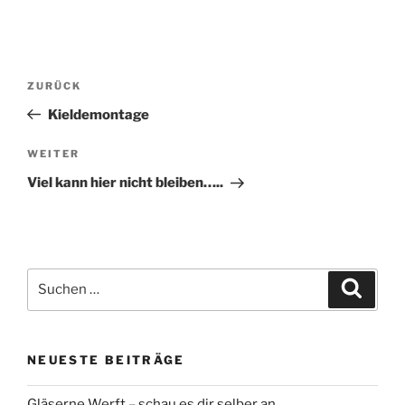
Beitragsnavigation
Vorheriger
ZURÜCK
Beitrag
Kieldemontage
Nächster
WEITER
Beitrag
Viel kann hier nicht bleiben…..
Suche
Suche
nach:
NEUESTE BEITRÄGE
Gläserne Werft – schau es dir selber an