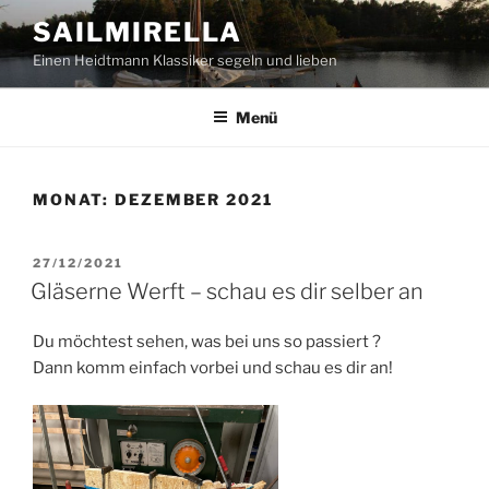
Zum
SAILMIRELLA
Inhalt
Einen Heidtmann Klassiker segeln und lieben
springen
Menü
MONAT:
DEZEMBER 2021
VERÖFFENTLICHT
27/12/2021
AM
Gläserne Werft – schau es dir selber an
Du möchtest sehen, was bei uns so passiert ?
Dann komm einfach vorbei und schau es dir an!