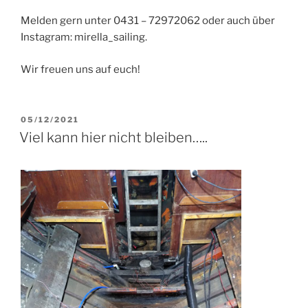
Melden gern unter 0431 – 72972062 oder auch über
Instagram: mirella_sailing.
Wir freuen uns auf euch!
VERÖFFENTLICHT
05/12/2021
AM
Viel kann hier nicht bleiben…..