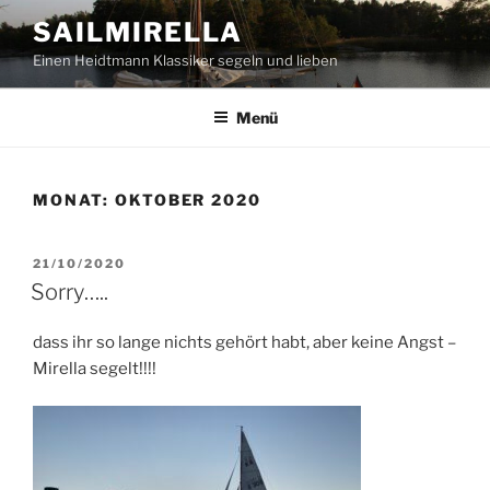
Zum
SAILMIRELLA
Inhalt
Einen Heidtmann Klassiker segeln und lieben
springen
Menü
MONAT:
OKTOBER 2020
VERÖFFENTLICHT
21/10/2020
AM
Sorry…..
dass ihr so lange nichts gehört habt, aber keine Angst –
Mirella segelt!!!!